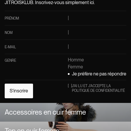
JITROISKLUB. Inscrivez-vous simplement ici.
PRÉNOM
NOM
E-MAIL
Homme
GENRE
Femme
Je préfère ne pas répondre
[
]
J'AI LU ET J'ACCEPTE LA
S'inscrire
POLITIQUE DE CONFIDENTIALITÉ
Accessoires en cuir femme
Top en cuir femme