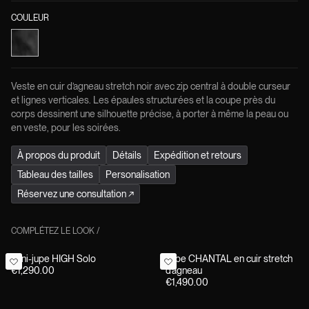
COULEUR
Veste en cuir d’agneau stretch noir avec zip central à double curseur
et lignes verticales. Les épaules structurées et la coupe près du
corps dessinent une silhouette précise, à porter à même la peau ou
en veste, pour les soirées.
À propos du produit
Détails
Expédition et retours
Tableau des tailles
Personalisation
Réservez une consultation
↗
COMPLÉTEZ LE LOOK
/
Mini-jupe HIGH Solo
Jupe CHANTAL en cuir stretch
€1,290.00
d’agneau
€1,490.00