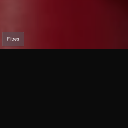
Filtres
M1 — Combinaison Homme en
KILL — Combinaison iconique
cuir d’agneau stretch noir
en cuir stretch d’agneau rouge
€5,950.00
€3,950.00
Veste Cross en cuir d’agneau
Veste en cuir stretch
plongé stretch noir à col renard
GALACTICA rouge
€6,950.00
€2,590.00
Le pantalon BIKER ZIP en cuir
Robe géométrique SOPHIA
d’agneau stretch
€2,590.00
€2,490.00
VICTORIA Veste Corset
VICTORIA Veste Corset
€3,490.00
€3,990.00