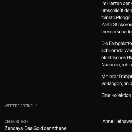
Im Herzen der K
umschließt den 
feinste Plongé-
Zarte Stickerei
messerscharfe 
Die Farbpalette
schillernde Wei
elektrisches B
Nuancen, roh u
Mit ihrer Frühj
Verlangen, an d
Eine Kollektion 
WEITERE ARTIKEL
/
Anne Hathaway
CELEBRITIES
/
Zendaya: Das Gold der Athene