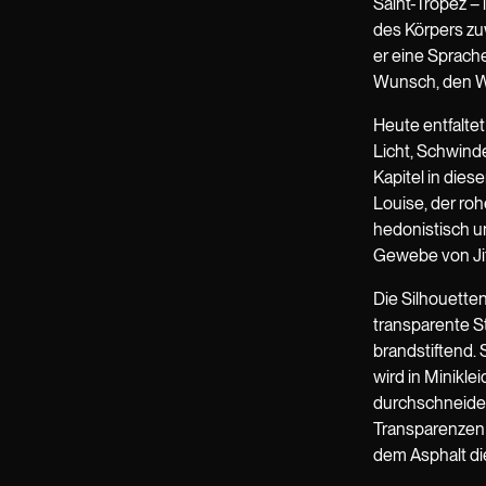
Saint-Tropez –
des Körpers zu
er eine Sprache
Wunsch, den Wi
Heute entfaltet
Licht, Schwind
Kapitel in dies
Louise, der ro
hedonistisch un
Gewebe von Jit
Die Silhouetten
transparente St
brandstiftend. 
wird in Minikle
durchschneiden
Transparenzen a
dem Asphalt d