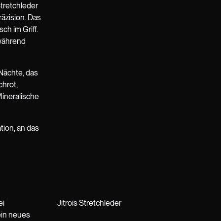
Stretchleder
räzision. Das
ch im Griff.
 während
 Nächte, das
chrot,
Mineralische
tion, an das
ei
Jitrois Stretchleder
ein neues