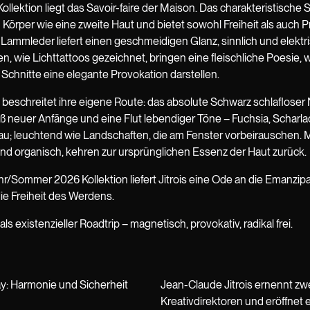
ollektion liegt das Savoir-faire der Maison. Das charakteristische 
Körper wie eine zweite Haut und bietet sowohl Freiheit als auch P
Lammleder liefert einen geschmeidigen Glanz, sinnlich und elektris
en, wie Lichttattoos gezeichnet, bringen eine fleischliche Poesie,
Schnitte eine elegante Provokation darstellen.
 beschreitet ihre eigene Route: das absolute Schwarz schlafloser
ß neuer Anfänge und eine Flut lebendiger Töne – Fuchsia, Scharla
lau; leuchtend wie Landschaften, die am Fenster vorbeirauschen. 
nd organisch, kehren zur ursprünglichen Essenz der Haut zurück.
ahr/Sommer 2026 Kollektion liefert Jitrois eine Ode an die Emanzipa
ie Freiheit des Werdens.
als existenzieller Roadtrip – magnetisch, provokativ, radikal frei.
: Harmonie und Sicherheit
Jean-Claude Jitrois ernennt zw
Kreativdirektoren und eröffnet 