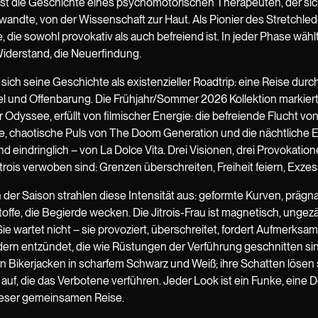
 ist die Geschichte eines psychomotorischen Therapeuten, der si
wandte, von der Wissenschaft zur Haut. Als Pionier des Stretchled
, die sowohl provokativ als auch befreiend ist. In jeder Phase wähl
derstand, die Neuerfindung.
 sich seine Geschichte als existenzieller Roadtrip: eine Reise dur
el und Offenbarung. Die Frühjahr/Sommer 2026 Kollektion markier
er Odyssee, erfüllt von filmischer Energie: die befreiende Flucht v
he, chaotische Puls von The Doom Generation und die nächtliche 
d eindringlich – von La Dolce Vita. Drei Visionen, drei Provokatione
rois verwoben sind: Grenzen überschreiten, Freiheit feiern, Exz
 der Saison strahlen diese Intensität aus: geformte Kurven, prägna
offe, die Begierde wecken. Die Jitrois-Frau ist magnetisch, ungez
Sie wartet nicht – sie provoziert, überschreitet, fordert Aufmerksam
idern entzündet, die wie Rüstungen der Verführung geschnitten si
 Bikerjacken in scharfem Schwarz und Weiß; ihre Schatten lösen s
uf, die das Verbotene verführen. Jeder Look ist ein Funke, eine D
ieser gemeinsamen Reise.