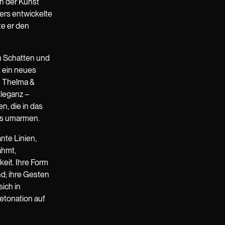
ch der Kunst
ers entwickelte
te er den
ch Schatten und
t ein neues
on Thelma &
Eleganz –
n, die in das
ess umarmen.
nte Linien,
ähmt,
keit. Ihre Form
nd; ihre Gesten
ich in
etonation auf