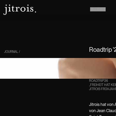
DE
/
EUR
€
Roadtrip 
JOURNAL
/
ROADTRIP'26
„FREIHEIT HAT KEI
JITROIS FRÜHJA
Jitrois hat vo
von Jean Claud