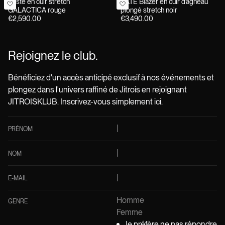
Veste en cuir stretch
KATE Blazer en cuir d’agneau
GALACTICA rouge
plongé stretch noir
€2,590.00
€3,490.00
Rejoignez le club.
Bénéficiez d'un accès anticipé exclusif à nos événements et
plongez dans l'univers raffiné de Jitrois en rejoignant
JITROISKLUB. Inscrivez-vous simplement ici.
PRÉNOM
NOM
E-MAIL
Homme
GENRE
Femme
Je préfère ne pas répondre