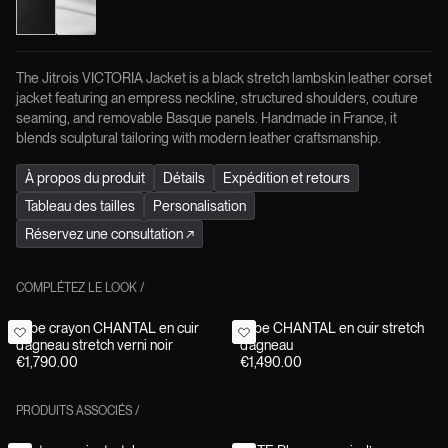
The Jitrois VICTORIA Jacket is a black stretch lambskin leather corset
jacket featuring an empress neckline, structured shoulders, couture
seaming, and removable Basque panels. Handmade in France, it
blends sculptural tailoring with modern leather craftsmanship.
À propos du produit
Détails
Expédition et retours
Tableau des tailles
Personalisation
Réservez une consultation
↗
COMPLÉTEZ LE LOOK
/
Jupe crayon CHANTAL en cuir
Jupe CHANTAL en cuir stretch
d’agneau stretch verni noir
d’agneau
€1,790.00
€1,490.00
PRODUITS ASSOCIÉS
/