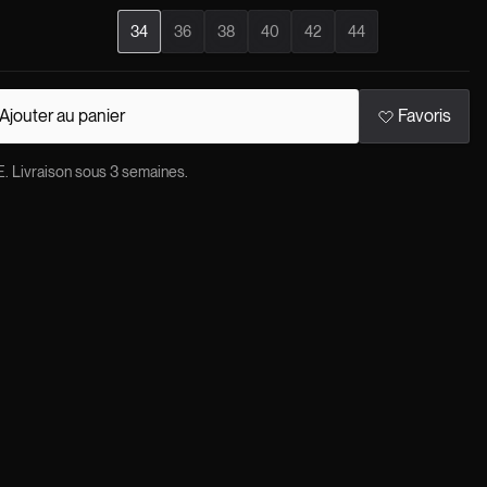
34
36
38
40
42
44
Ajouter au panier
Favoris
ivraison sous 3 semaines.