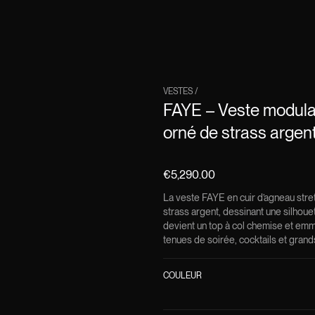
VESTES
/
FAYE – Veste modulai
orné de strass argen
€5,290.00
La veste FAYE en cuir d’agneau stre
strass argent, dessinant une silhouet
devient un top à col chemise et emm
tenues de soirée, cocktails et gran
COULEUR