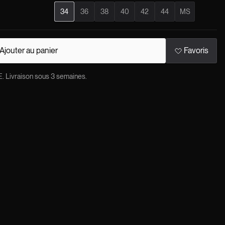
34
36
38
40
42
44
MS
Ajouter au panier
Favoris
ivraison sous 3 semaines.