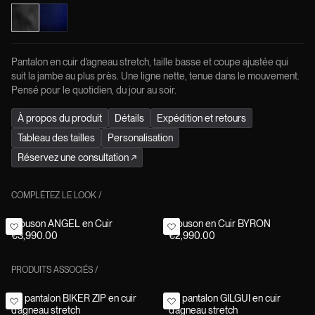
Pantalon en cuir d’agneau stretch, taille basse et coupe ajustée qui
suit la jambe au plus près. Une ligne nette, tenue dans le mouvement.
Pensé pour le quotidien, du jour au soir.
À propos du produit
Détails
Expédition et retours
Tableau des tailles
Personalisation
Réservez une consultation
↗
COMPLÉTEZ LE LOOK
/
Blouson ANGEL en Cuir
Blouson en Cuir BYRON
€3,990.00
€2,990.00
PRODUITS ASSOCIÉS
/
Le pantalon BIKER ZIP en cuir
Le pantalon GILGUI en cuir
d’agneau stretch
d’agneau stretch