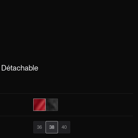
 Détachable
36
38
40