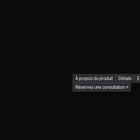
- Revers : 97% coton et
- Fabriqué en France
SECRET DE MANUFACTURE
Tout commence en France
peau est triée sur le vole
robustesse. Ensuite, un s
sans aucune machine, pou
chaque pièce Jitrois un
À propos du produit
Détails
E
Réservez une consultation
↗
Rejoignez le club.