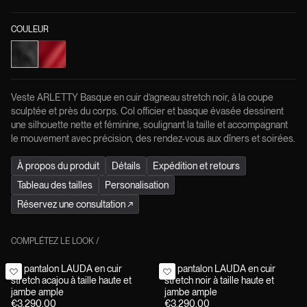
COULEUR
Veste ARLETTY Basque en cuir d’agneau stretch noir, à la coupe
sculptée et près du corps. Col officier et basque évasée dessinent
une silhouette nette et féminine, soulignant la taille et accompagnant
le mouvement avec précision, des rendez-vous aux dîners et soirées.
À propos du produit
Détails
Expédition et retours
Tableau des tailles
Personalisation
Réservez une consultation
↗
COMPLÉTEZ LE LOOK
/
Le pantalon LAUDA en cuir
Le pantalon LAUDA en cuir
stretch acajou à taille haute et
stretch noir à taille haute et
jambe ample
jambe ample
€3,290.00
€3,290.00