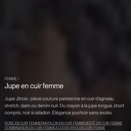
FEMME /
Jupe en cuir femme
Collection
Jupe Jitrois : pièce couture parisienne en cuir d'agneau
stretch, daim ou denim cuir. Du crayon à la jupe longue, short
compris, noir à céladon. Élégance jour/soir sans excès.
ROBE EN CUIR FEMME
PANTALON EN CUIR FEMME
VESTE EN CUIR FEMME
COMBINAISON EN CUIR FEMME
ACCESSOIRES EN CUIR FEMME