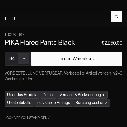
Schritt die gesamte Produktion ohne Maschinen, um die
Seele der Handwerkskunst zu bewahren. Dieses
1
—
3
außergewöhnliche Know-how garantiert jedem Jitrois-
Produkt eine kompromisslose, nachhaltige und absolut
×
verantwortungsbewusste Qualität.
TROUSERS
/
PIKA Flared Pants Black
€2,250.00
34
In den Warenkorb
VORBESTELLUNG VERFÜGBAR. Vorbestellte Artikel werden in 2–3
Wochen geliefert.
Über das Produkt
Details
Versand & Rücksendungen
Größentabelle
Individuelle Anfrage
Beratung buchen
↗
LOOK VERVOLLSTÄNDIGEN
/