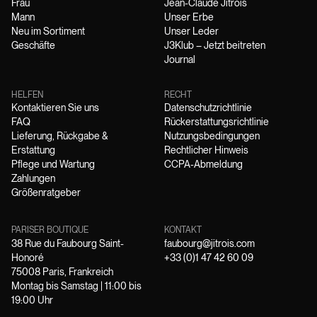
Frau
Jean-Claude Jitrois
Mann
Unser Erbe
Neu im Sortiment
Unser Leder
Geschäfte
J3Klub – Jetzt beitreten
Journal
HELFEN
RECHT
Kontaktieren Sie uns
Datenschutzrichtlinie
FAQ
Rückerstattungsrichtlinie
Lieferung, Rückgabe &
Nutzungsbedingungen
Erstattung
Rechtlicher Hinweis
Pflege und Wartung
CCPA-Abmeldung
Zahlungen
Größenratgeber
PARISER BOUTIQUE
KONTAKT
38 Rue du Faubourg Saint-
faubourg@jitrois.com
Honoré
+33 (0)1 47 42 60 09
75008 Paris, Frankreich
Montag bis Samstag | 11:00 bis
19:00 Uhr