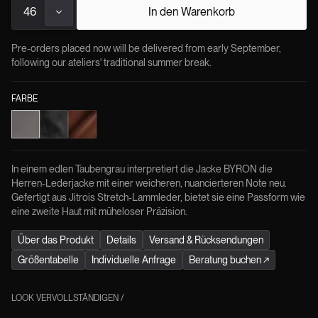
46
In den Warenkorb
Pre-orders placed now will be delivered from early September,
following our ateliers' traditional summer break.
FARBE
In einem edlen Taubengrau interpretiert die Jacke BYRON die
Herren-Lederjacke mit einer weicheren, nuancierteren Note neu.
Gefertigt aus Jitrois Stretch-Lammleder, bietet sie eine Passform wie
eine zweite Haut mit müheloser Präzision.
Über das Produkt
Details
Versand & Rücksendungen
Größentabelle
Individuelle Anfrage
Beratung buchen
↗
LOOK VERVOLLSTÄNDIGEN
/